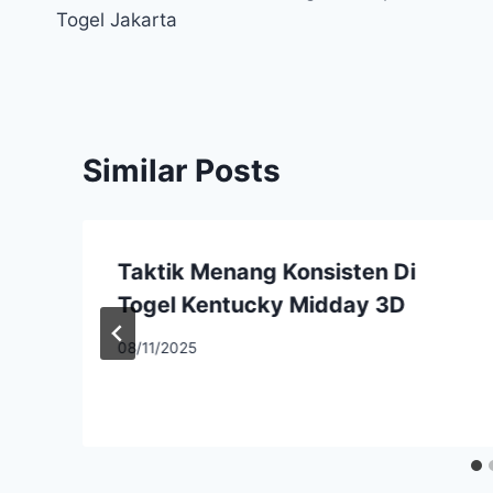
navigation
Togel Jakarta
Similar Posts
Taktik Menang Konsisten Di
Togel Kentucky Midday 3D
08/11/2025