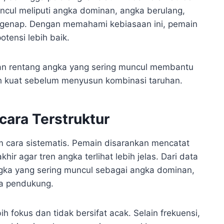
uncul meliputi angka dominan, angka berulang,
n genap. Dengan memahami kebiasaan ini, pemain
tensi lebih baik.
 dan rentang angka yang sering muncul membantu
h kuat sebelum menyusun kombinasi taruhan.
cara Terstruktur
m cara sistematis. Pemain disarankan mencatat
hir agar tren angka terlihat lebih jelas. Dari data
ka yang sering muncul sebagai angka dominan,
ka pendukung.
 fokus dan tidak bersifat acak. Selain frekuensi,