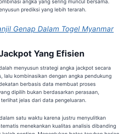
 kombinasi angka yang sering muncul bersama.
enyusun prediksi yang lebih terarah.
njil Genap Dalam Togel Myanmar
Jackpot Yang Efisien
adalah menyusun strategi angka jackpot secara
isis, lalu kombinasikan dengan angka pendukung
ndekatan berbasis data membuat proses
yang dipilih bukan berdasarkan perasaan,
rlihat jelas dari data pengeluaran.
dalam satu waktu karena justru menyulitkan
istematis menekankan kualitas analisis dibanding