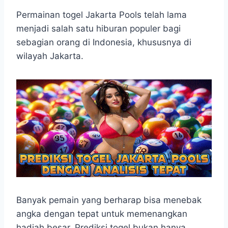
h
a
e
e
k
i
h
a
c
s
l
y
n
a
Permainan togel Jakarta Pools telah lama
t
e
s
e
p
e
r
menjadi salah satu hiburan populer bagi
s
b
e
g
e
e
sebagian orang di Indonesia, khususnya di
A
o
n
r
wilayah Jakarta.
p
o
g
a
p
k
e
m
r
Banyak pemain yang berharap bisa menebak
angka dengan tepat untuk memenangkan
hadiah besar. Prediksi togel bukan hanya