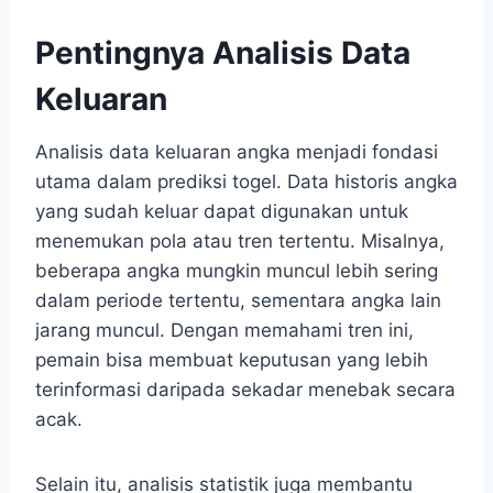
Pentingnya Analisis Data
Keluaran
Analisis data keluaran angka menjadi fondasi
utama dalam prediksi togel. Data historis angka
yang sudah keluar dapat digunakan untuk
menemukan pola atau tren tertentu. Misalnya,
beberapa angka mungkin muncul lebih sering
dalam periode tertentu, sementara angka lain
jarang muncul. Dengan memahami tren ini,
pemain bisa membuat keputusan yang lebih
terinformasi daripada sekadar menebak secara
acak.
Selain itu, analisis statistik juga membantu