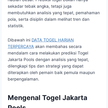
sekadar tebak angka, tetapi juga
membutuhkan analisis yang tepat, pemahaman
pola, serta disiplin dalam melihat tren dan
statistik.
Dibawah ini
DATA TOGEL HARIAN
TERPERCAYA
akan membahas secara
mendalam cara melakukan prediksi Togel
Jakarta Pools dengan analisis yang tepat,
dilengkapi tips dan strategi yang dapat
diterapkan oleh pemain baik pemula maupun
berpengalaman.
Mengenal Togel Jakarta
Pools