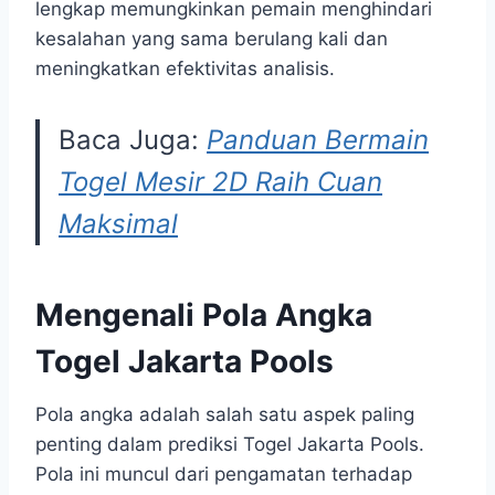
lengkap memungkinkan pemain menghindari
kesalahan yang sama berulang kali dan
meningkatkan efektivitas analisis.
Baca Juga:
Panduan Bermain
Togel Mesir 2D Raih Cuan
Maksimal
Mengenali Pola Angka
Togel Jakarta Pools
Pola angka adalah salah satu aspek paling
penting dalam prediksi Togel Jakarta Pools.
Pola ini muncul dari pengamatan terhadap