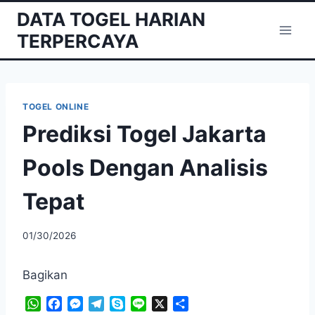
Skip
DATA TOGEL HARIAN
to
TERPERCAYA
content
TOGEL ONLINE
Prediksi Togel Jakarta
Pools Dengan Analisis
Tepat
01/30/2026
Bagikan
W
F
M
T
S
L
X
S