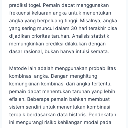
prediksi togel. Pemain dapat menggunakan
frekuensi keluaran angka untuk menentukan
angka yang berpeluang tinggi. Misalnya, angka
yang sering muncul dalam 30 hari terakhir bisa
dijadikan prioritas taruhan. Analisis statistik
memungkinkan prediksi dilakukan dengan
dasar rasional, bukan hanya intuisi semata.
Metode lain adalah menggunakan probabilitas
kombinasi angka. Dengan menghitung
kemungkinan kombinasi dari angka tertentu,
pemain dapat menentukan taruhan yang lebih
efisien. Beberapa pemain bahkan membuat
sistem sendiri untuk menentukan kombinasi
terbaik berdasarkan data historis. Pendekatan
ini mengurangi risiko kehilangan modal pada