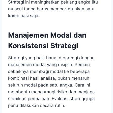
Strategi ini meningkatkan peluang angka jitu
muncul tanpa harus mempertaruhkan satu
kombinasi saja.
Manajemen Modal dan
Konsistensi Strategi
Strategi yang baik harus dibarengi dengan
manajemen modal yang disiplin. Pemain
sebaiknya membagi modal ke beberapa
kombinasi hasil analisa, bukan menaruh
seluruh modal pada satu angka. Cara ini
membantu mengurangi risiko dan menjaga
stabilitas permainan. Evaluasi strategi juga
perlu dilakukan secara rutin.