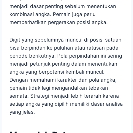
menjadi dasar penting sebelum menentukan
kombinasi angka. Pemain juga perlu
memperhatikan pergerakan posisi angka.
Digit yang sebelumnya muncul di posisi satuan
bisa berpindah ke puluhan atau ratusan pada
periode berikutnya. Pola perpindahan ini sering
menjadi petunjuk penting dalam menentukan
angka yang berpotensi kembali muncul.
Dengan memahami karakter dan pola angka,
pemain tidak lagi mengandalkan tebakan
semata. Strategi menjadi lebih terarah karena
setiap angka yang dipilih memiliki dasar analisa
yang jelas.