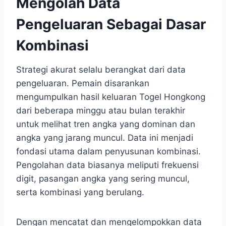
Mengolah Data
Pengeluaran Sebagai Dasar
Kombinasi
Strategi akurat selalu berangkat dari data
pengeluaran. Pemain disarankan
mengumpulkan hasil keluaran Togel Hongkong
dari beberapa minggu atau bulan terakhir
untuk melihat tren angka yang dominan dan
angka yang jarang muncul. Data ini menjadi
fondasi utama dalam penyusunan kombinasi.
Pengolahan data biasanya meliputi frekuensi
digit, pasangan angka yang sering muncul,
serta kombinasi yang berulang.
Dengan mencatat dan mengelompokkan data