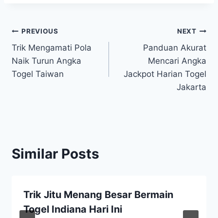
Post
PREVIOUS
NEXT
Trik Mengamati Pola
Panduan Akurat
navigation
Naik Turun Angka
Mencari Angka
Togel Taiwan
Jackpot Harian Togel
Jakarta
Similar Posts
Trik Jitu Menang Besar Bermain
Togel Indiana Hari Ini