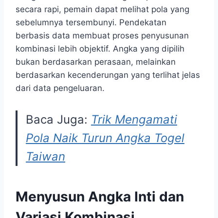
secara rapi, pemain dapat melihat pola yang
sebelumnya tersembunyi. Pendekatan
berbasis data membuat proses penyusunan
kombinasi lebih objektif. Angka yang dipilih
bukan berdasarkan perasaan, melainkan
berdasarkan kecenderungan yang terlihat jelas
dari data pengeluaran.
Baca Juga:
Trik Mengamati
Pola Naik Turun Angka Togel
Taiwan
Menyusun Angka Inti dan
Variasi Kombinasi