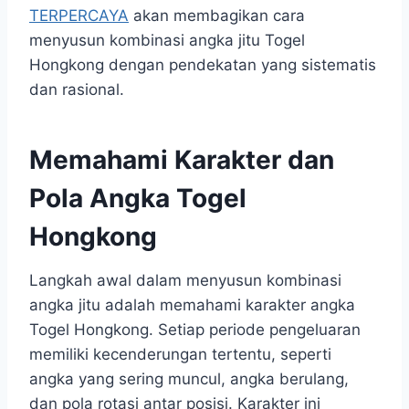
TERPERCAYA
akan membagikan cara
menyusun kombinasi angka jitu Togel
Hongkong dengan pendekatan yang sistematis
dan rasional.
Memahami Karakter dan
Pola Angka Togel
Hongkong
Langkah awal dalam menyusun kombinasi
angka jitu adalah memahami karakter angka
Togel Hongkong. Setiap periode pengeluaran
memiliki kecenderungan tertentu, seperti
angka yang sering muncul, angka berulang,
dan pola rotasi antar posisi. Karakter ini