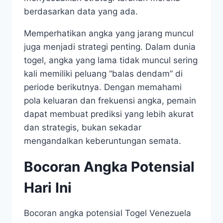
berdasarkan data yang ada.
Memperhatikan angka yang jarang muncul
juga menjadi strategi penting. Dalam dunia
togel, angka yang lama tidak muncul sering
kali memiliki peluang “balas dendam” di
periode berikutnya. Dengan memahami
pola keluaran dan frekuensi angka, pemain
dapat membuat prediksi yang lebih akurat
dan strategis, bukan sekadar
mengandalkan keberuntungan semata.
Bocoran Angka Potensial
Hari Ini
Bocoran angka potensial Togel Venezuela