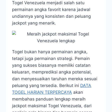
Togel Venezuela menjadi salah satu
permainan angka favorit karena jadwal
undiannya yang konsisten dan peluang
jackpot yang menarik.
Togel bukan hanya permainan angka,
tetapi juga permainan strategi. Pemain
yang sukses biasanya memiliki catatan
keluaran, memprediksi angka potensial,
dan menyesuaikan taruhan mereka sesuai
peluang yang tersedia. Berikut ini
DATA
TOGEL HARIAN TERPERCAYA
akan
membahas panduan lengkap meraih
jackpot maksimal Togel Venezuela, dari