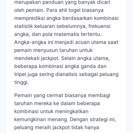
merupakan panduan yang banyak dicari
oleh pemain. Para ahli togel biasanya
memprediksi angka berdasarkan kombinasi
statistik keluaran sebelumnya, frekuensi
angka, dan pola matematis tertentu.
Angka-angka ini menjadi acuan utama saat
pemain menyusun taruhan untuk
mendekati jackpot. Selain angka utama,
beberapa kombinasi angka ganda dan
tripel juga sering dianalisis sebagai peluang
tinggi.
Pemain yang cermat biasanya membagi
taruhan mereka ke dalam beberapa
kombinasi untuk meningkatkan
kemungkinan menang. Dengan strategi ini,
peluang meraih jackpot tidak hanya