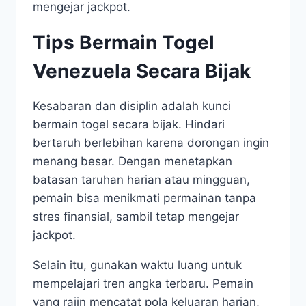
mengejar jackpot.
Tips Bermain Togel
Venezuela Secara Bijak
Kesabaran dan disiplin adalah kunci
bermain togel secara bijak. Hindari
bertaruh berlebihan karena dorongan ingin
menang besar. Dengan menetapkan
batasan taruhan harian atau mingguan,
pemain bisa menikmati permainan tanpa
stres finansial, sambil tetap mengejar
jackpot.
Selain itu, gunakan waktu luang untuk
mempelajari tren angka terbaru. Pemain
yang rajin mencatat pola keluaran harian,