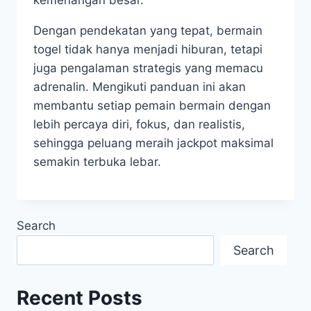
kemenangan besar.
Dengan pendekatan yang tepat, bermain
togel tidak hanya menjadi hiburan, tetapi
juga pengalaman strategis yang memacu
adrenalin. Mengikuti panduan ini akan
membantu setiap pemain bermain dengan
lebih percaya diri, fokus, dan realistis,
sehingga peluang meraih jackpot maksimal
semakin terbuka lebar.
Search
Search
Recent Posts