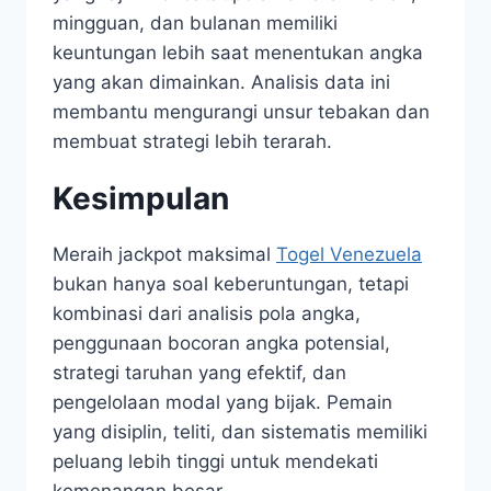
mingguan, dan bulanan memiliki
keuntungan lebih saat menentukan angka
yang akan dimainkan. Analisis data ini
membantu mengurangi unsur tebakan dan
membuat strategi lebih terarah.
Kesimpulan
Meraih jackpot maksimal
Togel Venezuela
bukan hanya soal keberuntungan, tetapi
kombinasi dari analisis pola angka,
penggunaan bocoran angka potensial,
strategi taruhan yang efektif, dan
pengelolaan modal yang bijak. Pemain
yang disiplin, teliti, dan sistematis memiliki
peluang lebih tinggi untuk mendekati