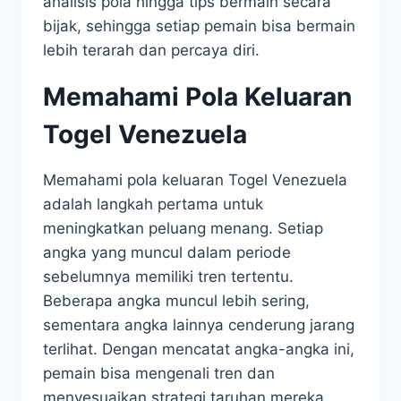
analisis pola hingga tips bermain secara
bijak, sehingga setiap pemain bisa bermain
lebih terarah dan percaya diri.
Memahami Pola Keluaran
Togel Venezuela
Memahami pola keluaran Togel Venezuela
adalah langkah pertama untuk
meningkatkan peluang menang. Setiap
angka yang muncul dalam periode
sebelumnya memiliki tren tertentu.
Beberapa angka muncul lebih sering,
sementara angka lainnya cenderung jarang
terlihat. Dengan mencatat angka-angka ini,
pemain bisa mengenali tren dan
menyesuaikan strategi taruhan mereka