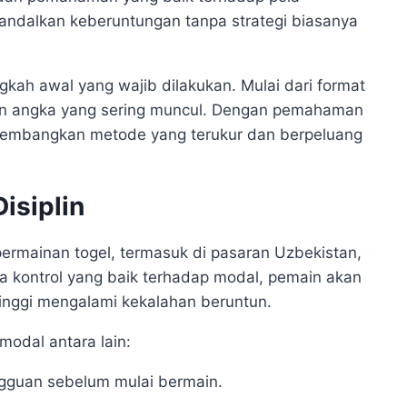
ndalkan keberuntungan tanpa strategi biasanya
ngkah awal yang wajib dilakukan. Mulai dari format
akan angka yang sering muncul. Dengan pemahaman
ngembangkan metode yang terukur dan berpeluang
isiplin
rmainan togel, termasuk di pasaran Uzbekistan,
a kontrol yang baik terhadap modal, pemain akan
tinggi mengalami kekalahan beruntun.
modal antara lain:
gguan sebelum mulai bermain.