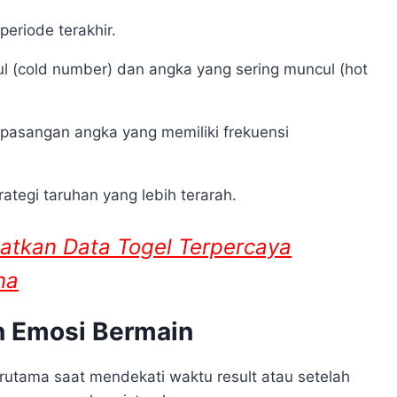
eriode terakhir.
l (cold number) dan angka yang sering muncul (hot
pasangan angka yang memiliki frekuensi
tegi taruhan yang lebih terarah.
aatkan Data Togel Terpercaya
na
an Emosi Bermain
erutama saat mendekati waktu result atau setelah