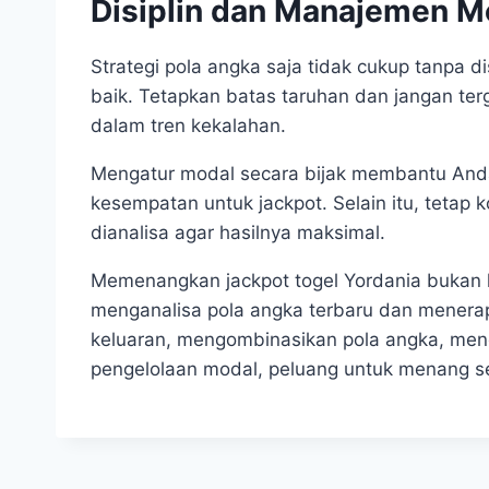
Disiplin dan Manajemen M
Strategi pola angka saja tidak cukup tanpa
baik. Tetapkan batas taruhan dan jangan te
dalam tren kekalahan.
Mengatur modal secara bijak membantu And
kesempatan untuk jackpot. Selain itu, teta
dianalisa agar hasilnya maksimal.
Memenangkan jackpot togel Yordania bukan 
menganalisa pola angka terbaru dan menera
keluaran, mengombinasikan pola angka, mengg
pengelolaan modal, peluang untuk menang s