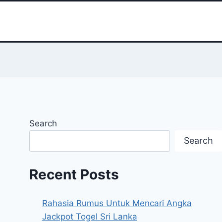
Search
Search
Recent Posts
Rahasia Rumus Untuk Mencari Angka
Jackpot Togel Sri Lanka