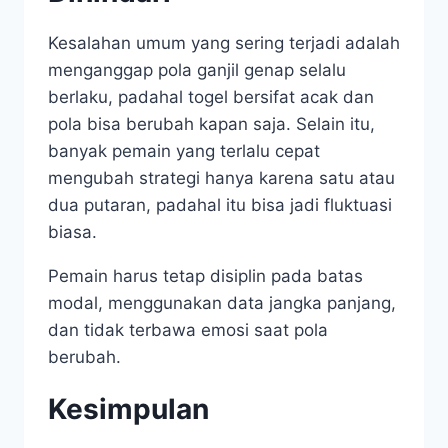
Kesalahan umum yang sering terjadi adalah
menganggap pola ganjil genap selalu
berlaku, padahal togel bersifat acak dan
pola bisa berubah kapan saja. Selain itu,
banyak pemain yang terlalu cepat
mengubah strategi hanya karena satu atau
dua putaran, padahal itu bisa jadi fluktuasi
biasa.
Pemain harus tetap disiplin pada batas
modal, menggunakan data jangka panjang,
dan tidak terbawa emosi saat pola
berubah.
Kesimpulan