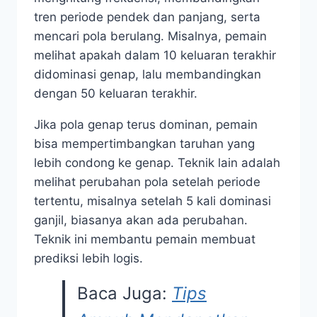
tren periode pendek dan panjang, serta
mencari pola berulang. Misalnya, pemain
melihat apakah dalam 10 keluaran terakhir
didominasi genap, lalu membandingkan
dengan 50 keluaran terakhir.
Jika pola genap terus dominan, pemain
bisa mempertimbangkan taruhan yang
lebih condong ke genap. Teknik lain adalah
melihat perubahan pola setelah periode
tertentu, misalnya setelah 5 kali dominasi
ganjil, biasanya akan ada perubahan.
Teknik ini membantu pemain membuat
prediksi lebih logis.
Baca Juga:
Tips