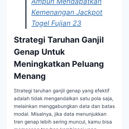
Ampuh Mendapatkan
Kemenangan Jackpot
Togel Fujian 23
Strategi Taruhan Ganjil
Genap Untuk
Meningkatkan Peluang
Menang
Strategi taruhan ganjil genap yang efektif
adalah tidak mengandalkan satu pola saja,
melainkan menggabungkan data dan batas
modal. Misalnya, jika data menunjukkan
tren genap lebih sering muncul, kamu bisa