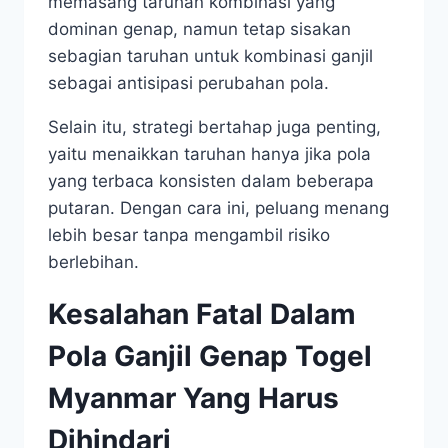
memasang taruhan kombinasi yang
dominan genap, namun tetap sisakan
sebagian taruhan untuk kombinasi ganjil
sebagai antisipasi perubahan pola.
Selain itu, strategi bertahap juga penting,
yaitu menaikkan taruhan hanya jika pola
yang terbaca konsisten dalam beberapa
putaran. Dengan cara ini, peluang menang
lebih besar tanpa mengambil risiko
berlebihan.
Kesalahan Fatal Dalam
Pola Ganjil Genap Togel
Myanmar Yang Harus
Dihindari