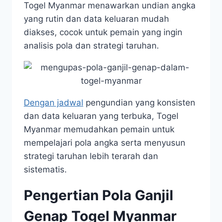
Togel Myanmar menawarkan undian angka
yang rutin dan data keluaran mudah
diakses, cocok untuk pemain yang ingin
analisis pola dan strategi taruhan.
Dengan jadwal
pengundian yang konsisten
dan data keluaran yang terbuka, Togel
Myanmar memudahkan pemain untuk
mempelajari pola angka serta menyusun
strategi taruhan lebih terarah dan
sistematis.
Pengertian Pola Ganjil
Genap Togel Myanmar