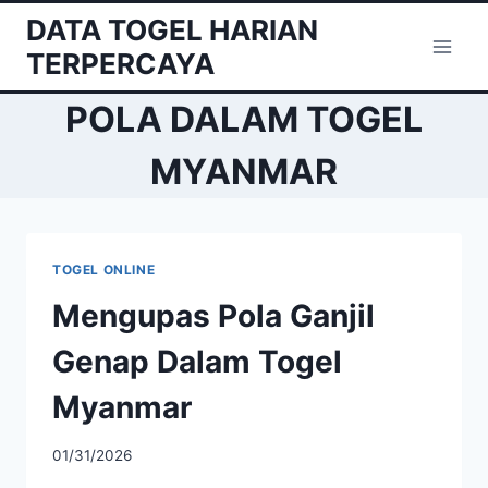
Skip
DATA TOGEL HARIAN
to
TERPERCAYA
content
POLA DALAM TOGEL
MYANMAR
TOGEL ONLINE
Mengupas Pola Ganjil
Genap Dalam Togel
Myanmar
01/31/2026