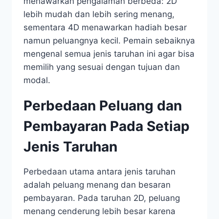
menawarkan pengalaman berbeda: 2D
lebih mudah dan lebih sering menang,
sementara 4D menawarkan hadiah besar
namun peluangnya kecil. Pemain sebaiknya
mengenal semua jenis taruhan ini agar bisa
memilih yang sesuai dengan tujuan dan
modal.
Perbedaan Peluang dan
Pembayaran Pada Setiap
Jenis Taruhan
Perbedaan utama antara jenis taruhan
adalah peluang menang dan besaran
pembayaran. Pada taruhan 2D, peluang
menang cenderung lebih besar karena