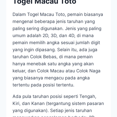
Togel Macau Toto
Dalam Togel Macau Toto, pemain biasanya
mengenal beberapa jenis taruhan yang
paling sering digunakan. Jenis yang paling
umum adalah 2D, 3D, dan 4D, di mana
pemain memilih angka sesuai jumlah digit
yang ingin dipasang. Selain itu, ada juga
taruhan Colok Bebas, di mana pemain
hanya menebak satu angka yang akan
keluar, dan Colok Macau atau Colok Naga
yang biasanya mengacu pada angka
tertentu pada posisi tertentu.
Ada pula taruhan posisi seperti Tengah,
Kiri, dan Kanan (tergantung sistem pasaran
yang digunakan). Setiap jenis taruhan