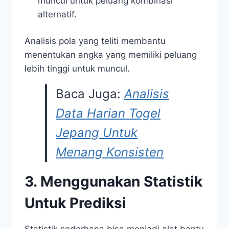
muncul untuk peluang kombinasi
alternatif.
Analisis pola yang teliti membantu
menentukan angka yang memiliki peluang
lebih tinggi untuk muncul.
Baca Juga:
Analisis
Data Harian Togel
Jepang Untuk
Menang Konsisten
3. Menggunakan Statistik
Untuk Prediksi