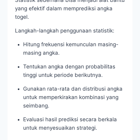
Statistik sederhana bisa menjadi alat bantu
yang efektif dalam memprediksi angka
togel.
Langkah-langkah penggunaan statistik:
Hitung frekuensi kemunculan masing-
masing angka.
Tentukan angka dengan probabilitas
tinggi untuk periode berikutnya.
Gunakan rata-rata dan distribusi angka
untuk memperkirakan kombinasi yang
seimbang.
Evaluasi hasil prediksi secara berkala
untuk menyesuaikan strategi.