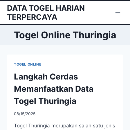
Skip
DATA TOGEL HARIAN
to
TERPERCAYA
content
Togel Online Thuringia
TOGEL ONLINE
Langkah Cerdas
Memanfaatkan Data
Togel Thuringia
08/15/2025
Togel Thuringia merupakan salah satu jenis