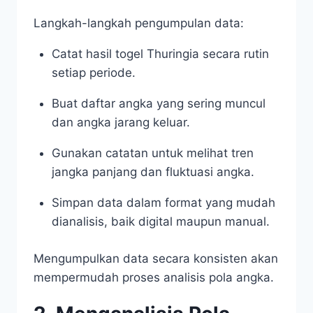
Langkah-langkah pengumpulan data:
Catat hasil togel Thuringia secara rutin
setiap periode.
Buat daftar angka yang sering muncul
dan angka jarang keluar.
Gunakan catatan untuk melihat tren
jangka panjang dan fluktuasi angka.
Simpan data dalam format yang mudah
dianalisis, baik digital maupun manual.
Mengumpulkan data secara konsisten akan
mempermudah proses analisis pola angka.