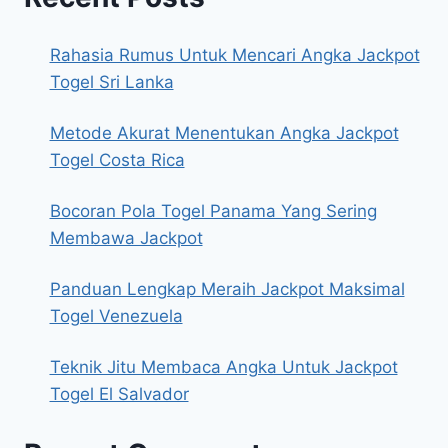
Rahasia Rumus Untuk Mencari Angka Jackpot
Togel Sri Lanka
Metode Akurat Menentukan Angka Jackpot
Togel Costa Rica
Bocoran Pola Togel Panama Yang Sering
Membawa Jackpot
Panduan Lengkap Meraih Jackpot Maksimal
Togel Venezuela
Teknik Jitu Membaca Angka Untuk Jackpot
Togel El Salvador