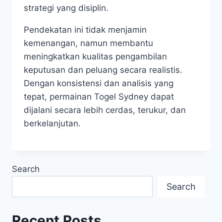
strategi yang disiplin.
Pendekatan ini tidak menjamin
kemenangan, namun membantu
meningkatkan kualitas pengambilan
keputusan dan peluang secara realistis.
Dengan konsistensi dan analisis yang
tepat, permainan Togel Sydney dapat
dijalani secara lebih cerdas, terukur, dan
berkelanjutan.
Search
Search
Recent Posts