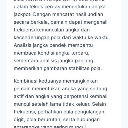
dalam teknik cerdas menentukan angka
jackpot. Dengan mencatat hasil undian
secara berkala, pemain dapat mengenali
frekuensi kemunculan angka dan
kecenderungan pola dari waktu ke waktu.
Analisis jangka pendek membantu
membaca kondisi angka terbaru,
sementara analisis jangka panjang
memberikan gambaran stabilitas pola.
Kombinasi keduanya memungkinkan
pemain menentukan angka yang sedang
aktif dan angka yang berpotensi kembali
muncul setelah lama tidak keluar. Selain
frekuensi, perhatikan pula pengulangan
digit, pola berurutan, serta hubungan
antarangka yang sering muncul