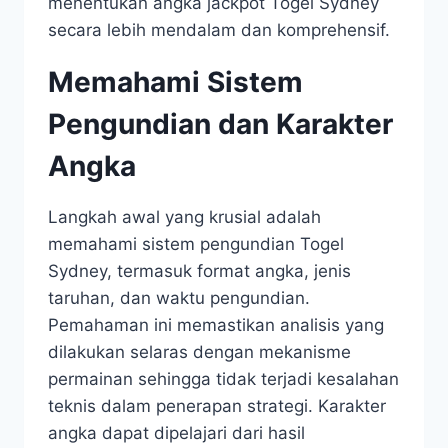
menentukan angka jackpot Togel Sydney
secara lebih mendalam dan komprehensif.
Memahami Sistem
Pengundian dan Karakter
Angka
Langkah awal yang krusial adalah
memahami sistem pengundian Togel
Sydney, termasuk format angka, jenis
taruhan, dan waktu pengundian.
Pemahaman ini memastikan analisis yang
dilakukan selaras dengan mekanisme
permainan sehingga tidak terjadi kesalahan
teknis dalam penerapan strategi. Karakter
angka dapat dipelajari dari hasil