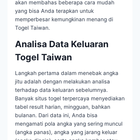
akan membahas beberapa cara mudah
yang bisa Anda terapkan untuk
memperbesar kemungkinan menang di
Togel Taiwan.
Analisa Data Keluaran
Togel Taiwan
Langkah pertama dalam menebak angka
jitu adalah dengan melakukan analisa
terhadap data keluaran sebelumnya.
Banyak situs togel terpercaya menyediakan
tabel result harian, mingguan, bahkan
bulanan. Dari data ini, Anda bisa
mengamati pola angka yang sering muncul
(angka panas), angka yang jarang keluar