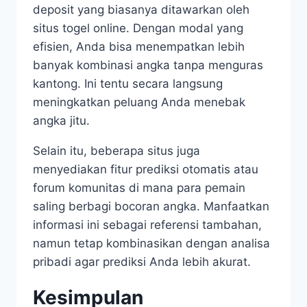
deposit yang biasanya ditawarkan oleh
situs togel online. Dengan modal yang
efisien, Anda bisa menempatkan lebih
banyak kombinasi angka tanpa menguras
kantong. Ini tentu secara langsung
meningkatkan peluang Anda menebak
angka jitu.
Selain itu, beberapa situs juga
menyediakan fitur prediksi otomatis atau
forum komunitas di mana para pemain
saling berbagi bocoran angka. Manfaatkan
informasi ini sebagai referensi tambahan,
namun tetap kombinasikan dengan analisa
pribadi agar prediksi Anda lebih akurat.
Kesimpulan