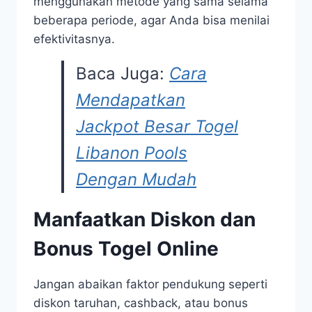
menggunakan metode yang sama selama
beberapa periode, agar Anda bisa menilai
efektivitasnya.
Baca Juga:
Cara
Mendapatkan
Jackpot Besar Togel
Libanon Pools
Dengan Mudah
Manfaatkan Diskon dan
Bonus Togel Online
Jangan abaikan faktor pendukung seperti
diskon taruhan, cashback, atau bonus