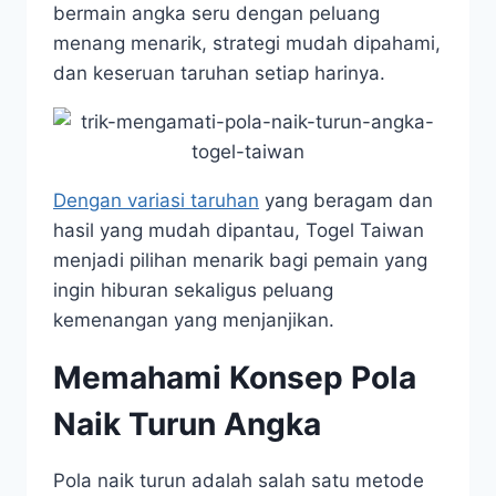
bermain angka seru dengan peluang
menang menarik, strategi mudah dipahami,
dan keseruan taruhan setiap harinya.
Dengan variasi taruhan
yang beragam dan
hasil yang mudah dipantau, Togel Taiwan
menjadi pilihan menarik bagi pemain yang
ingin hiburan sekaligus peluang
kemenangan yang menjanjikan.
Memahami Konsep Pola
Naik Turun Angka
Pola naik turun adalah salah satu metode