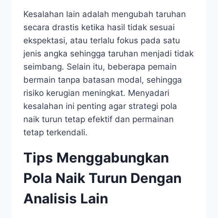
Kesalahan lain adalah mengubah taruhan
secara drastis ketika hasil tidak sesuai
ekspektasi, atau terlalu fokus pada satu
jenis angka sehingga taruhan menjadi tidak
seimbang. Selain itu, beberapa pemain
bermain tanpa batasan modal, sehingga
risiko kerugian meningkat. Menyadari
kesalahan ini penting agar strategi pola
naik turun tetap efektif dan permainan
tetap terkendali.
Tips Menggabungkan
Pola Naik Turun Dengan
Analisis Lain