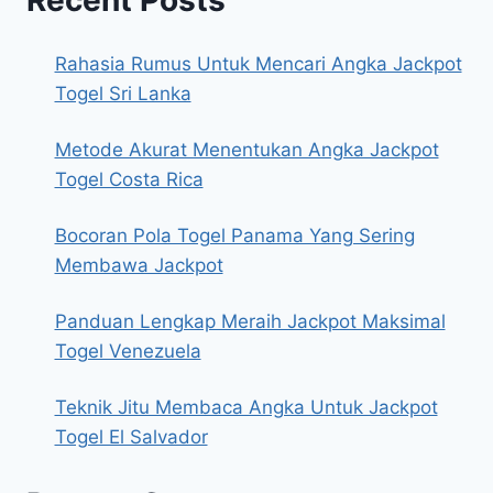
Recent Posts
Rahasia Rumus Untuk Mencari Angka Jackpot
Togel Sri Lanka
Metode Akurat Menentukan Angka Jackpot
Togel Costa Rica
Bocoran Pola Togel Panama Yang Sering
Membawa Jackpot
Panduan Lengkap Meraih Jackpot Maksimal
Togel Venezuela
Teknik Jitu Membaca Angka Untuk Jackpot
Togel El Salvador