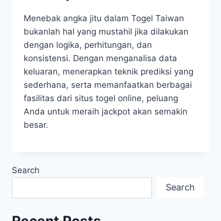
Menebak angka jitu dalam Togel Taiwan
bukanlah hal yang mustahil jika dilakukan
dengan logika, perhitungan, dan
konsistensi. Dengan menganalisa data
keluaran, menerapkan teknik prediksi yang
sederhana, serta memanfaatkan berbagai
fasilitas dari situs togel online, peluang
Anda untuk meraih jackpot akan semakin
besar.
Search
Search