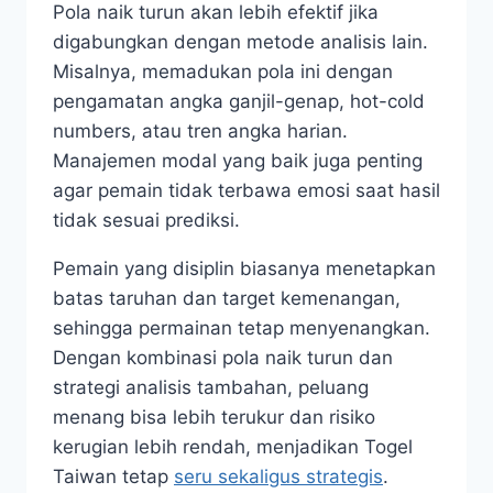
Pola naik turun akan lebih efektif jika
digabungkan dengan metode analisis lain.
Misalnya, memadukan pola ini dengan
pengamatan angka ganjil-genap, hot-cold
numbers, atau tren angka harian.
Manajemen modal yang baik juga penting
agar pemain tidak terbawa emosi saat hasil
tidak sesuai prediksi.
Pemain yang disiplin biasanya menetapkan
batas taruhan dan target kemenangan,
sehingga permainan tetap menyenangkan.
Dengan kombinasi pola naik turun dan
strategi analisis tambahan, peluang
menang bisa lebih terukur dan risiko
kerugian lebih rendah, menjadikan Togel
Taiwan tetap
seru sekaligus strategis
.