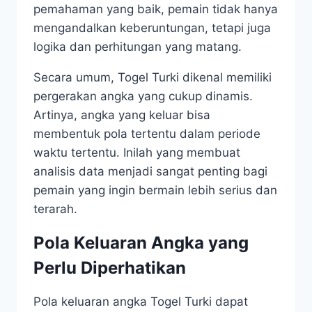
pemahaman yang baik, pemain tidak hanya
mengandalkan keberuntungan, tetapi juga
logika dan perhitungan yang matang.
Secara umum, Togel Turki dikenal memiliki
pergerakan angka yang cukup dinamis.
Artinya, angka yang keluar bisa
membentuk pola tertentu dalam periode
waktu tertentu. Inilah yang membuat
analisis data menjadi sangat penting bagi
pemain yang ingin bermain lebih serius dan
terarah.
Pola Keluaran Angka yang
Perlu Diperhatikan
Pola keluaran angka Togel Turki dapat