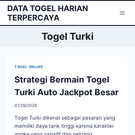
Skip
DATA TOGEL HARIAN
to
TERPERCAYA
content
Togel Turki
TOGEL ONLINE
Strategi Bermain Togel
Turki Auto Jackpot Besar
01/29/2026
Togel Turki dikenal sebagai pasaran yang
memiliki daya tarik tinggi karena karakter
angka yang variatif dan peluang