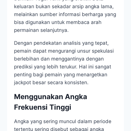
keluaran bukan sekadar arsip angka lama,
melainkan sumber informasi berharga yang
bisa digunakan untuk membaca arah
permainan selanjutnya.
Dengan pendekatan analisis yang tepat,
pemain dapat mengurangi unsur spekulasi
berlebihan dan menggantinya dengan
prediksi yang lebih terukur. Hal ini sangat
penting bagi pemain yang menargetkan
jackpot besar secara konsisten.
Menggunakan Angka
Frekuensi Tinggi
Angka yang sering muncul dalam periode
tertentu sering disebut sebagai angka