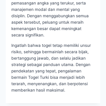
pemasangan angka yang terukur, serta
manajemen modal dan mental yang
disiplin. Dengan menggabungkan semua
aspek tersebut, peluang untuk meraih
kemenangan besar dapat meningkat
secara signifikan.
Ingatlah bahwa togel tetap memiliki unsur
risiko, sehingga bermainlah secara bijak,
bertanggung jawab, dan selalu jadikan
strategi sebagai panduan utama. Dengan
pendekatan yang tepat, pengalaman
bermain Togel Turki bisa menjadi lebih
terarah, menyenangkan, dan berpotensi
memberikan hasil maksimal.