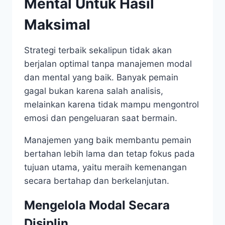
Mental Untuk Hasil
Maksimal
Strategi terbaik sekalipun tidak akan
berjalan optimal tanpa manajemen modal
dan mental yang baik. Banyak pemain
gagal bukan karena salah analisis,
melainkan karena tidak mampu mengontrol
emosi dan pengeluaran saat bermain.
Manajemen yang baik membantu pemain
bertahan lebih lama dan tetap fokus pada
tujuan utama, yaitu meraih kemenangan
secara bertahap dan berkelanjutan.
Mengelola Modal Secara
Disiplin